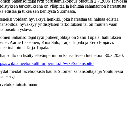
omen Sahansoittajat ry:n perustamiskokous pidettiin 2.7.2006 Tervossa
distyksen tarkoituksena on ylläpitää ja kehittää sahansoiton harrastusta
kä edistää ja tukea sen kehitystä Suomessa.
seneksi voidaan hyväksyä henkilö, joka harrastaa tai haluaa edistää
hansoittoa, hyväksyy yhdistyksen tarkoituksen tai on muuten vaan
hamusiikin ystävä.
omen Sahansoittajat ry:n puheenjohtaja on Sami Tupala, hallituksen
senet: Aarne Laasonen, Kirsi Salo, Tarja Tupala ja Eero Poijärvi.
hteerinä toimii Tarja Tupala.
hansoitto on lisätty elävänperinnön kansalliseen luetteloon 30.3.2020.
tps://wiki.aineetonkulttuuriperinto.fi/wiki/Sahansoitto
ydät meidät facebookista haulla Suomen sahansoittajat ja Youtubessa
hat soi :)
rvetuloa tutustumaan!