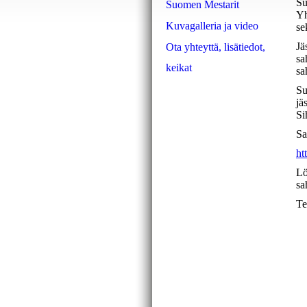
Su
Suomen Mestarit
Yh
Kuvagalleria ja video
se
Jä
Ota yhteyttä, lisätiedot,
sa
keikat
sa
Su
jä
Si
Sa
ht
Lö
sa
Te