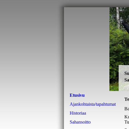
Su
Sa
Etusivu
Te
Ajankohtaista/tapahtumat
Ba
Historiaa
Ku
Sahansoitto
Tu